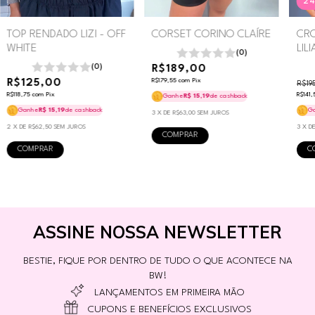
2
TOP RENDADO LIZI - OFF
CORSET CORINO CLAÍRE
CR
WHITE
LIL
(0)
(0)
R$189,00
R$125,00
R$179,55
com
Pix
R$19
R$118,75
com
Pix
R$141
Ganhe
R$ 15,19
de cashback
Ganhe
R$ 15,19
de cashback
G
3
X DE
R$63,00
SEM JUROS
2
X DE
R$62,50
SEM JUROS
3
X D
COMPRAR
COMPRAR
C
ASSINE NOSSA NEWSLETTER
BESTIE, FIQUE POR DENTRO DE TUDO O QUE ACONTECE NA
BW!
LANÇAMENTOS EM PRIMEIRA MÃO
CUPONS E BENEFÍCIOS EXCLUSIVOS