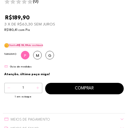
(0)
R$189,90
3
X DE
R$63,30
SEM JUROS
R$180,41
com
Pix
Ganhe
R$ 15,19
de cashback
TAMANHO
P
M
G
Guia de medidas
Atenção, última peça miga!
1
em estoque
MEIOS DE PAGAMENTO