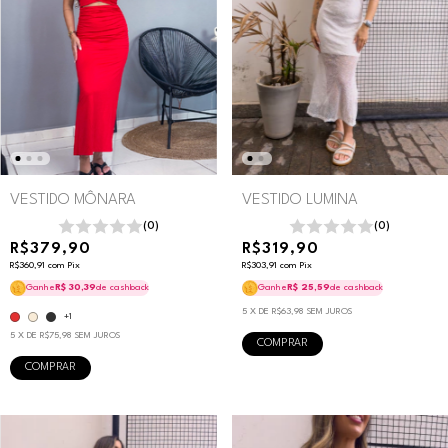
VESTIDO MÔNARA
VESTIDO LUMINA
(0)
(0)
R$379,90
R$319,90
R$360,91
com
Pix
R$303,91
com
Pix
Ganhe
R$ 30,39
de cashback
Ganhe
R$ 25,59
de cashback
5
X DE
R$63,98
SEM JUROS
+1
5
X DE
R$75,98
SEM JUROS
COMPRAR
COMPRAR