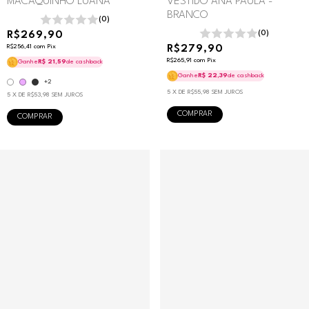
MACAQUINHO LUANA
VESTIDO ANA PAULA -
BRANCO
(0)
R$269,90
(0)
R$256,41
com
Pix
R$279,90
R$265,91
com
Pix
Ganhe
R$ 21,59
de cashback
Ganhe
R$ 22,39
de cashback
+2
5
X DE
R$55,98
SEM JUROS
5
X DE
R$53,98
SEM JUROS
COMPRAR
COMPRAR