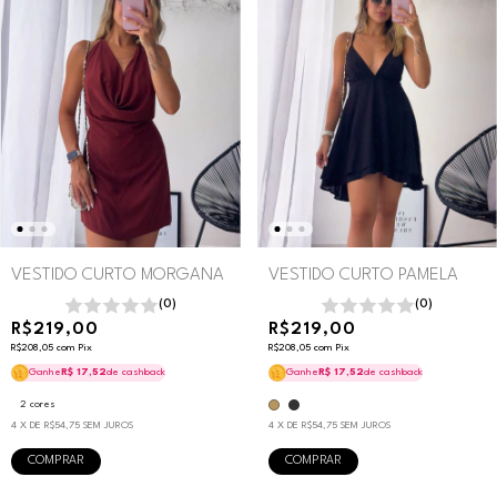
VESTIDO CURTO PAMELA
VESTIDO CURTO MORGANA
(0)
(0)
R$219,00
R$219,00
R$208,05
com
Pix
R$208,05
com
Pix
Ganhe
R$ 17,52
de cashback
Ganhe
R$ 17,52
de cashback
2 cores
4
X DE
R$54,75
SEM JUROS
4
X DE
R$54,75
SEM JUROS
COMPRAR
COMPRAR