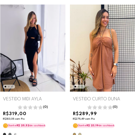
VESTIDO MIDI AYLA
VESTIDO CURTO DUNA
(0)
(0)
R$319,00
R$289,99
R$303,05
com
Pix
R$275,49
com
Pix
Ganhe
R$ 25,52
de cashback
Ganhe
R$ 23,19
de cashback
+1