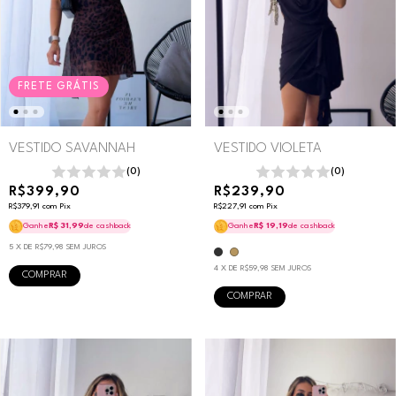
FRETE GRÁTIS
VESTIDO VIOLETA
VESTIDO SAVANNAH
(0)
(0)
R$239,90
R$399,90
R$227,91
com
Pix
R$379,91
com
Pix
Ganhe
R$ 19,19
de cashback
Ganhe
R$ 31,99
de cashback
5
X DE
R$79,98
SEM JUROS
4
X DE
R$59,98
SEM JUROS
COMPRAR
COMPRAR