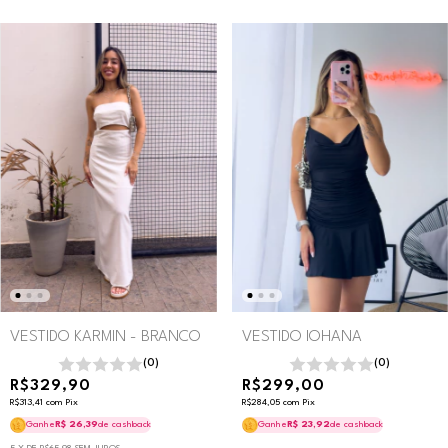
VESTIDO KARMIN - BRANCO
VESTIDO IOHANA
(0)
(0)
R$329,90
R$299,00
R$313,41
com
Pix
R$284,05
com
Pix
Ganhe
R$ 26,39
de cashback
Ganhe
R$ 23,92
de cashback