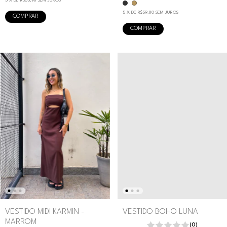
5
X DE
R$65,98
SEM JUROS
5
X DE
R$59,80
SEM JUROS
COMPRAR
COMPRAR
VESTIDO MIDI KARMIN -
VESTIDO BOHO LUNA
MARROM
(0)