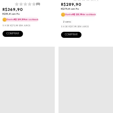
(0)
R$289,90
R$369,90
R$275,41
com
Pix
R$351,41
com
Pix
Ganhe
R$ 23,19
de cashback
Ganhe
R$ 29,59
de cashback
2 cores
5
X DE
R$73,98
SEM JUROS
5
X DE
R$57,98
SEM JUROS
COMPRAR
COMPRAR