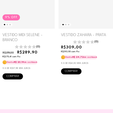
9
%
OFF
VESTIDO MIDI SELENE -
VESTIDO ZAHARA - PRATA
BRANCO
(0)
(0)
R$309,00
R$289,90
R$293,55
com
Pix
R$319,00
R$275,41
com
Pix
Ganhe
R$ 24,72
de cashback
Ganhe
R$ 23,19
de cashback
5
X DE
R$61,80
SEM JUROS
5
X DE
R$57,98
SEM JUROS
COMPRAR
COMPRAR