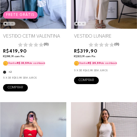
FRETE GRÁTIS
VESTIDO LUNAIRE
VESTIDO CETIM VALENTINA
(0)
(0)
R$319,90
R$419,90
R$303,91
com
Pix
R$398,91
com
Pix
Ganhe
R$ 25,59
de cashback
Ganhe
R$ 33,59
de cashback
5
X DE
R$63,98
SEM JUROS
+2
5
X DE
R$83,98
SEM JUROS
COMPRAR
COMPRAR