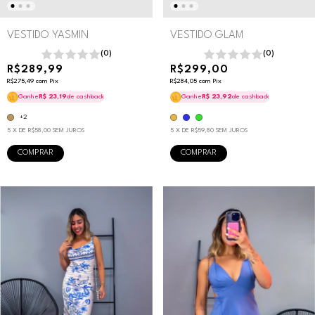
VESTIDO GLAM
VESTIDO YASMIN
(0)
(0)
R$299,00
R$289,99
R$284,05
com
Pix
R$275,49
com
Pix
Ganhe
R$ 23,92
de cashback
Ganhe
R$ 23,19
de cashback
+2
5
X DE
R$59,80
SEM JUROS
5
X DE
R$58,00
SEM JUROS
COMPRAR
COMPRAR