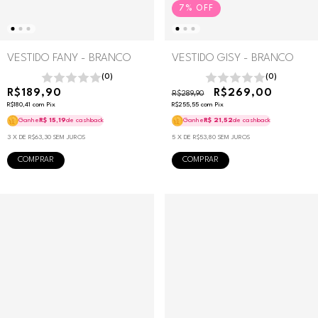
7
%
OFF
VESTIDO FANY - BRANCO
VESTIDO GISY - BRANCO
(0)
(0)
R$189,90
R$269,00
R$289,90
R$180,41
com
Pix
R$255,55
com
Pix
Ganhe
R$ 15,19
de cashback
Ganhe
R$ 21,52
de cashback
3
X DE
R$63,30
SEM JUROS
5
X DE
R$53,80
SEM JUROS
COMPRAR
COMPRAR