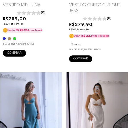
VESTIDO MIDI LUNA
VESTIDO CURTO CUT OUT
JESS
(0)
R$289,00
(0)
R$274,55
com
Pix
R$279,90
R$265,91
com
Pix
Ganhe
R$ 23,12
de cashback
Ganhe
R$ 22,39
de cashback
5
X DE
R$57,80
SEM JUROS
2 cores
5
X DE
R$55,98
SEM JUROS
COMPRAR
COMPRAR