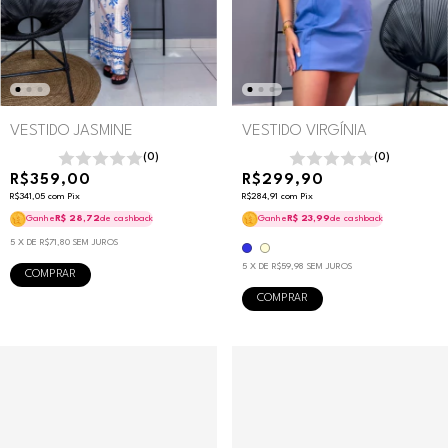
VESTIDO JASMINE
VESTIDO VIRGÍNIA
(0)
(0)
R$359,00
R$299,90
R$341,05
com
Pix
R$284,91
com
Pix
Ganhe
R$ 28,72
de cashback
Ganhe
R$ 23,99
de cashback
5
X DE
R$71,80
SEM JUROS
5
X DE
R$59,98
SEM JUROS
COMPRAR
COMPRAR