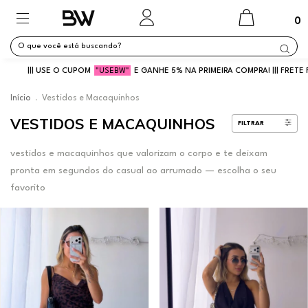
0
EBW"
E GANHE 5% NA PRIMEIRA COMPRA! ||| FRETE FIXO SP
R$14,90
||| PARCELE
Início
.
Vestidos e Macaquinhos
VESTIDOS E MACAQUINHOS
FILTRAR
vestidos e macaquinhos que valorizam o corpo e te deixam
pronta em segundos do casual ao arrumado — escolha o seu
favorito