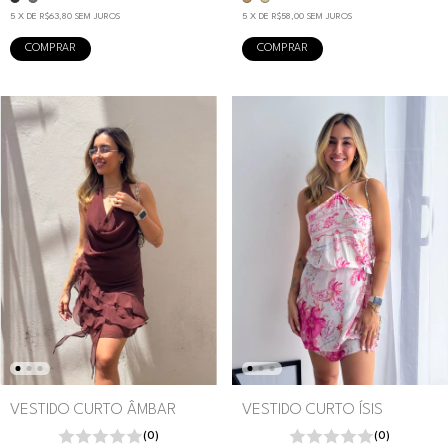
5
X DE
R$63,80
SEM JUROS
5
X DE
R$58,00
SEM JUROS
COMPRAR
COMPRAR
VESTIDO CURTO ÂMBAR
VESTIDO CURTO ÍSIS
(0)
(0)