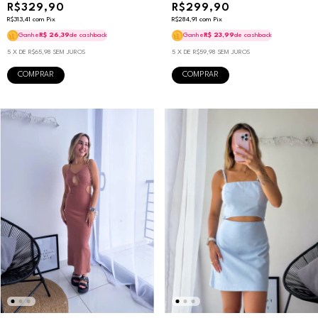
R$329,90
R$299,90
R$313,41
com
Pix
R$284,91
com
Pix
Ganhe
R$ 26,39
de cashback
Ganhe
R$ 23,99
de cashback
5
X DE
R$65,98
SEM JUROS
5
X DE
R$59,98
SEM JUROS
COMPRAR
COMPRAR