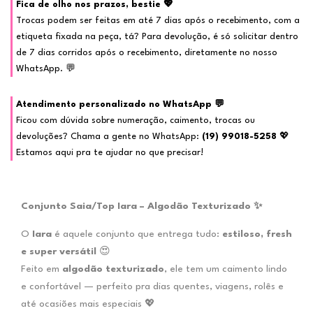
Fica de olho nos prazos, bestie 💖
Trocas podem ser feitas em até 7 dias após o recebimento, com a
etiqueta fixada na peça, tá? Para devolução, é só solicitar dentro
de 7 dias corridos após o recebimento, diretamente no nosso
WhatsApp. 💬
Atendimento personalizado no WhatsApp 💬
Ficou com dúvida sobre numeração, caimento, trocas ou
devoluções? Chama a gente no WhatsApp:
(19) 99018-5258
💖
Estamos aqui pra te ajudar no que precisar!
Conjunto Saia/Top Iara – Algodão Texturizado ✨
O
Iara
é aquele conjunto que entrega tudo:
estiloso, fresh
e super versátil
😍
Feito em
algodão texturizado
, ele tem um caimento lindo
e confortável — perfeito pra dias quentes, viagens, rolês e
até ocasiões mais especiais 💖