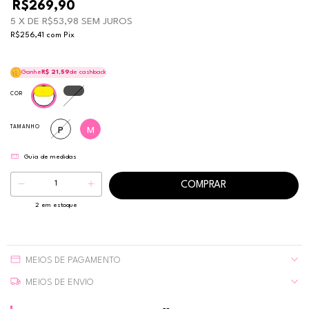
R$269,90
5
X DE
R$53,98
SEM JUROS
R$256,41
com
Pix
Ganhe
R$ 21,59
de cashback
COR
TAMANHO
P
M
Guia de medidas
2
em estoque
MEIOS DE PAGAMENTO
MEIOS DE ENVIO