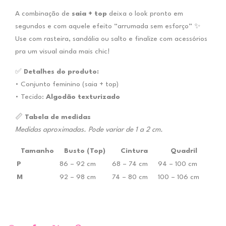
A combinação de
saia + top
deixa o look pronto em
segundos e com aquele efeito “arrumada sem esforço” ✨
Use com rasteira, sandália ou salto e finalize com acessórios
pra um visual ainda mais chic!
✅
Detalhes do produto:
• Conjunto feminino (saia + top)
• Tecido:
Algodão texturizado
📏
Tabela de medidas
Medidas aproximadas. Pode variar de 1 a 2 cm.
Tamanho
Busto (Top)
Cintura
Quadril
P
86 – 92 cm
68 – 74 cm
94 – 100 cm
M
92 – 98 cm
74 – 80 cm
100 – 106 cm