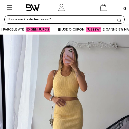
0
ARCELE ATÉ
5X SEM JUROS
||| USE O CUPOM
"USEBW"
E GANHE 5% NA PRIMEI