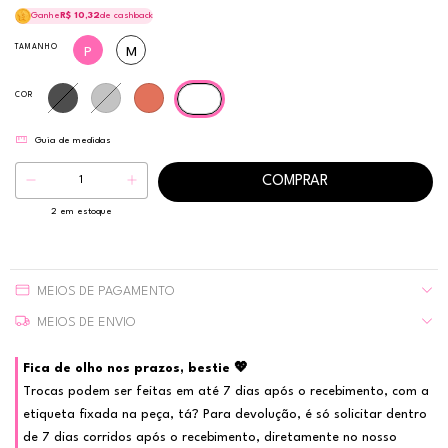
Ganhe
R$ 10,32
de cashback
TAMANHO
P
M
COR
WHITE
Guia de medidas
2
em estoque
MEIOS DE PAGAMENTO
MEIOS DE ENVIO
Fica de olho nos prazos, bestie 💖
Trocas podem ser feitas em até 7 dias após o recebimento, com a
etiqueta fixada na peça, tá? Para devolução, é só solicitar dentro
de 7 dias corridos após o recebimento, diretamente no nosso