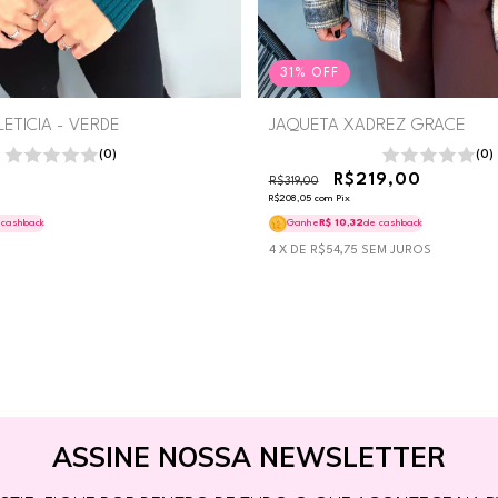
31
%
OFF
LETICIA - VERDE
JAQUETA XADREZ GRACE
(0)
(0)
R$219,00
R$319,00
R$208,05
com
Pix
 cashback
Ganhe
R$ 10,32
de cashback
4
X DE
R$54,75
SEM JUROS
ASSINE NOSSA NEWSLETTER