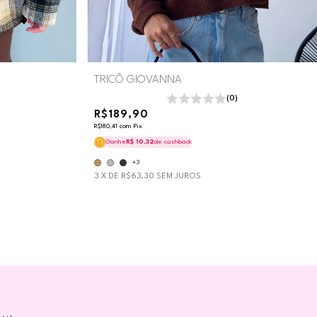
TRICÔ GIOVANNA
(0)
R$189,90
R$180,41
com
Pix
Ganhe
R$ 10,32
de cashback
+3
3
X DE
R$63,30
SEM JUROS