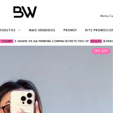
Minha C
RODUTOS
MAIS VENDIDOS
PROMO!
KITS PROMOCIO
NHE 5% NA PRIMEIRA COMPRA! ||| FRETE FIXO SP
R$14,90
||| PARCELE ATÉ
5X S
19
%
OFF