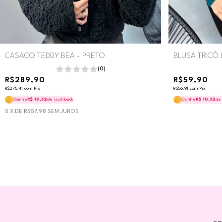
CASACO TEDDY BEA - PRETO
BLUSA TRICÔ 
(0)
R$289,90
R$59,90
R$275,41
com
Pix
R$56,91
com
Pix
Ganhe
R$ 10,32
de cashback
Ganhe
R$ 10,32
de
5
X DE
R$57,98
SEM JUROS