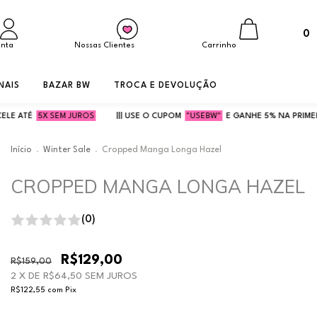
0
onta
Nossas Clientes
Carrinho
NAIS
BAZAR BW
TROCA E DEVOLUÇÃO
EM JUROS
||| USE O CUPOM
"USEBW"
E GANHE 5% NA PRIMEIRA COMPRA! |||
Início
.
Winter Sale
.
Cropped Manga Longa Hazel
CROPPED MANGA LONGA HAZEL
(0)
R$129,00
R$159,00
2
X DE
R$64,50
SEM JUROS
R$122,55
com
Pix