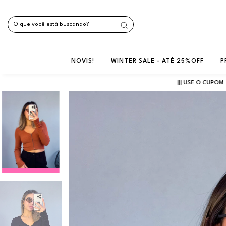
NOVIS!
WINTER SALE - ATÉ 25%OFF
P
||| USE O CUPOM
"USEBW"
E GA