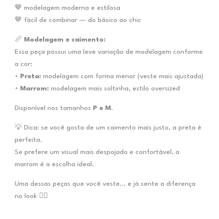
🤎 modelagem moderna e estilosa
🤎 fácil de combinar — do básico ao chic
📏
Modelagem e caimento:
Essa peça possui uma leve variação de modelagem conforme
a cor:
•
Preta:
modelagem com forma menor (veste mais ajustada)
•
Marrom:
modelagem mais soltinha, estilo oversized
Disponível nos tamanhos
P e M
.
💡 Dica: se você gosta de um caimento mais justo, a preta é
perfeita.
Se prefere um visual mais despojado e confortável, a
marrom é a escolha ideal.
Uma dessas peças que você veste… e já sente a diferença
no look 😮‍🔥