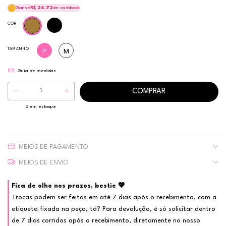
Ganhe
R$ 28,72
de cashback
COR
TAMANHO
P
M
Guia de medidas
3
em estoque
MEIOS DE PAGAMENTO
MEIOS DE ENVIO
Fica de olho nos prazos, bestie 💖
Trocas podem ser feitas em até 7 dias após o recebimento, com a
etiqueta fixada na peça, tá? Para devolução, é só solicitar dentro
de 7 dias corridos após o recebimento, diretamente no nosso