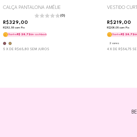
CALÇA PANTALONA AMÉLIE
VESTIDO CU
(0)
R$329,00
R$219,00
R$312,55
com
Pix
R$208,05
com
Pix
Ganhe
R$ 28,72
de cashback
Ganhe
R$ 28,72
d
2 cores
5
X DE
R$65,80
SEM JUROS
4
X DE
R$54,75
SE
BE