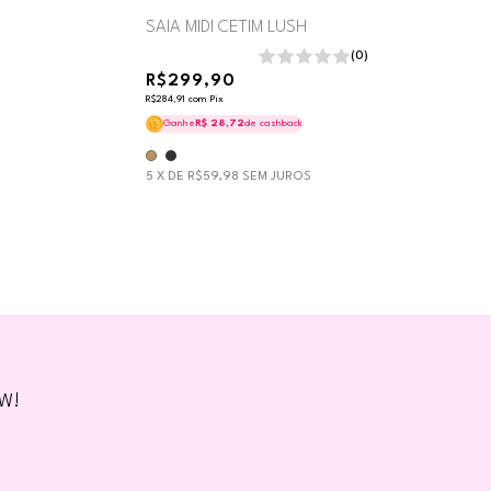
SAIA MIDI CETIM LUSH
(0)
R$299,90
R$284,91
com
Pix
Ganhe
R$ 28,72
de cashback
5
X DE
R$59,98
SEM JUROS
BW!