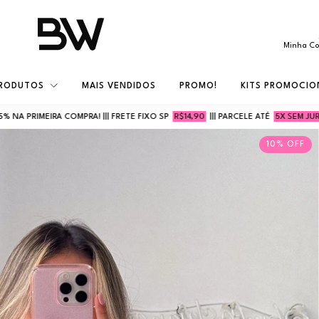
Minha C
RODUTOS
MAIS VENDIDOS
PROMO!
KITS PROMOCIO
! ||| FRETE FIXO SP
R$14,90
||| PARCELE ATÉ
5X SEM JUROS
||| USE O CU
10
%
OFF