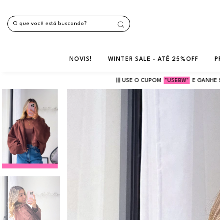
NOVIS!
WINTER SALE - ATÉ 25%OFF
P
||| USE O CUPOM
"USEBW"
E GANHE 5% NA PRIMEIRA COMPRA