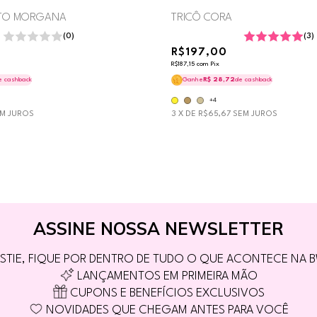
RTO MORGANA
TRICÔ CORA
(0)
(3)
R$197,00
R$187,15
com
Pix
e cashback
Ganhe
R$ 28,72
de cashback
+4
M JUROS
3
X DE
R$65,67
SEM JUROS
ASSINE NOSSA NEWSLETTER
STIE, FIQUE POR DENTRO DE TUDO O QUE ACONTECE NA 
LANÇAMENTOS EM PRIMEIRA MÃO
CUPONS E BENEFÍCIOS EXCLUSIVOS
NOVIDADES QUE CHEGAM ANTES PARA VOCÊ