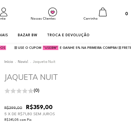
0
onta
Nossas Clientes
Carrinho
NAIS
BAZAR BW
TROCA E DEVOLUÇÃO
POM
"USEBW"
E GANHE 5% NA PRIMEIRA COMPRA! ||| FRETE FIXO SP
R$14,90
|||
Início
.
Novis!
.
Jaqueta Nuit
JAQUETA NUIT
(0)
R$359,00
R$399,00
5
X DE
R$71,80
SEM JUROS
R$341,05
com
Pix