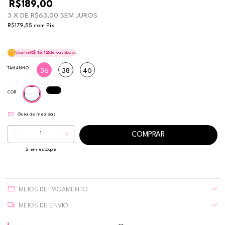
R$189,00
3
X DE
R$63,00
SEM JUROS
R$179,55
com
Pix
Ganhe
R$ 15,12
de cashback
TAMANHO
36
38
40
COR
Guia de medidas
2
em estoque
MEIOS DE PAGAMENTO
MEIOS DE ENVIO