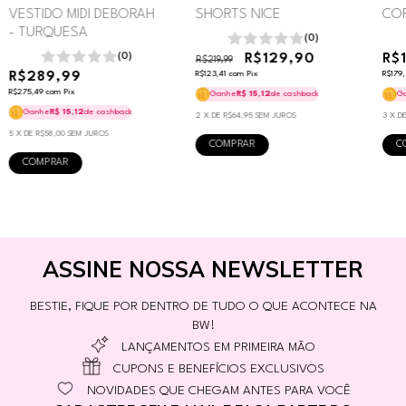
VESTIDO MIDI DEBORAH
SHORTS NICE
COR
- TURQUESA
(0)
(0)
R$129,90
R$
R$219,99
R$289,99
R$123,41
com
Pix
R$179
R$275,49
com
Pix
Ganhe
R$ 15,12
de cashback
G
Ganhe
R$ 15,12
de cashback
2
X DE
R$64,95
SEM JUROS
3
X D
5
X DE
R$58,00
SEM JUROS
COMPRAR
C
COMPRAR
ASSINE NOSSA NEWSLETTER
BESTIE, FIQUE POR DENTRO DE TUDO O QUE ACONTECE NA
BW!
LANÇAMENTOS EM PRIMEIRA MÃO
CUPONS E BENEFÍCIOS EXCLUSIVOS
NOVIDADES QUE CHEGAM ANTES PARA VOCÊ