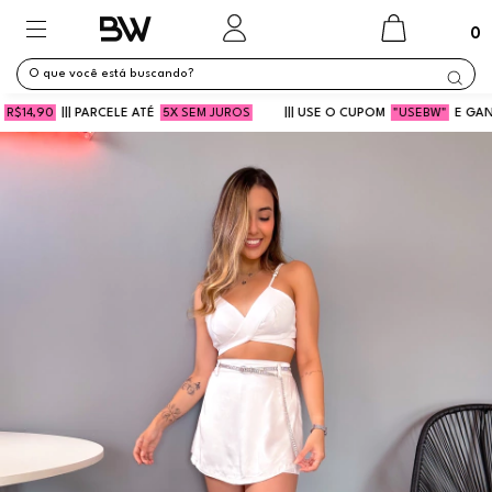
0
4,90
||| PARCELE ATÉ
5X SEM JUROS
||| USE O CUPOM
"USEBW"
E GANHE 5%