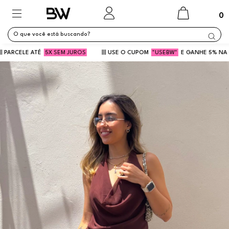
0
ARCELE ATÉ
5X SEM JUROS
||| USE O CUPOM
"USEBW"
E GANHE 5% NA PRIMEI