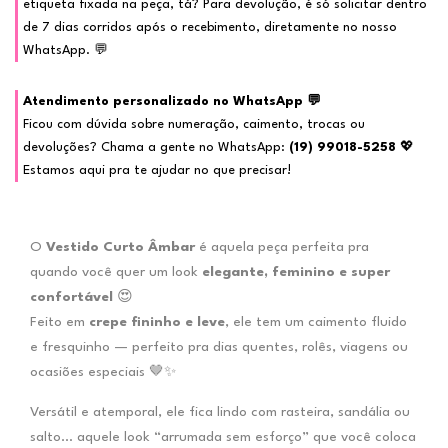
etiqueta fixada na peça, tá? Para devolução, é só solicitar dentro
de 7 dias corridos após o recebimento, diretamente no nosso
WhatsApp. 💬
Atendimento personalizado no WhatsApp 💬
Ficou com dúvida sobre numeração, caimento, trocas ou
devoluções? Chama a gente no WhatsApp:
(19) 99018-5258
💖
Estamos aqui pra te ajudar no que precisar!
O
Vestido Curto Âmbar
é aquela peça perfeita pra
quando você quer um look
elegante, feminino e super
confortável
😍
Feito em
crepe fininho e leve
, ele tem um caimento fluido
e fresquinho — perfeito pra dias quentes, rolês, viagens ou
ocasiões especiais 🤎✨
Versátil e atemporal, ele fica lindo com rasteira, sandália ou
salto… aquele look “arrumada sem esforço” que você coloca