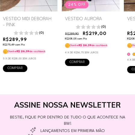
24
%
OFF
VESTIDO MIDI DEBORAH
VESTIDO AURORA
VES
- PINK
(0)
(0)
R$219,00
R$
R$289,90
R$289,99
R$208,05
com
Pix
R$208
R$275,49
com
Pix
Ganhe
R$ 26,39
de cashback
G
Ganhe
R$ 26,39
de cashback
4
X DE
R$54,75
SEM JUROS
5
X DE
R$58,00
SEM JUROS
4
X D
COMPRAR
COMPRAR
C
ASSINE NOSSA NEWSLETTER
BESTIE, FIQUE POR DENTRO DE TUDO O QUE ACONTECE NA
BW!
LANÇAMENTOS EM PRIMEIRA MÃO