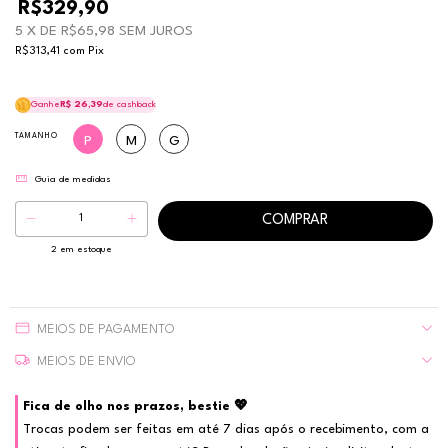
R$329,90
5
X DE
R$65,98
SEM JUROS
R$313,41
com
Pix
Ganhe
R$ 26,39
de cashback
TAMANHO
P
M
G
Guia de medidas
2
em estoque
MEIOS DE PAGAMENTO
MEIOS DE ENVIO
Fica de olho nos prazos, bestie 💖
Trocas podem ser feitas em até 7 dias após o recebimento, com a