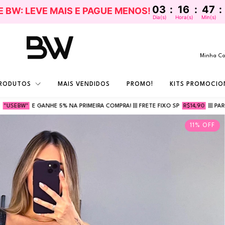
03
:
16
:
47
:
LE BW: LEVE MAIS E PAGUE MENOS!
Dia(s)
Hora(s)
Min(s)
Minha C
RODUTOS
MAIS VENDIDOS
PROMO!
KITS PROMOCIO
NHE 5% NA PRIMEIRA COMPRA! ||| FRETE FIXO SP
R$14,90
||| PARCELE ATÉ
5X S
11
%
OFF