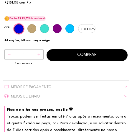
R$151,05
com
Pix
Ganhe
R$ 12,72
de cashback
COR
COLORS
Atenção, última peça miga!
1
em estoque
MEIOS DE PAGAMENTO
MEIOS DE ENVIO
Fica de olho nos prazos, bestie 💖
Trocas podem ser feitas em até 7 dias após o recebimento, com a
etiqueta fixada na peça, tá? Para devolução, é só solicitar dentro
de 7 dias corridos após o recebimento, diretamente no nosso