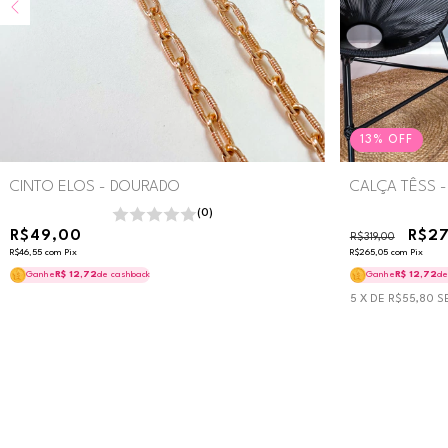
13
%
OFF
CINTO ELOS - DOURADO
CALÇA TÊSS 
(0)
R$49,00
R$2
R$319,00
R$46,55
com
Pix
R$265,05
com
Pix
Ganhe
R$ 12,72
de cashback
Ganhe
R$ 12,72
de
5
X DE
R$55,80
S