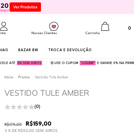
18
Ver Produtos
Seg(s)
0
onta
Nossas Clientes
Carrinho
NAIS
BAZAR BW
TROCA E DEVOLUÇÃO
EM JUROS
||| USE O CUPOM
"USEBW"
E GANHE 5% NA PRIMEIRA COMPRA! |||
Início
.
Promo
.
Vestido Tule Amber
VESTIDO TULE AMBER
(0)
R$159,00
R$179,00
3
X DE
R$53,00
SEM JUROS