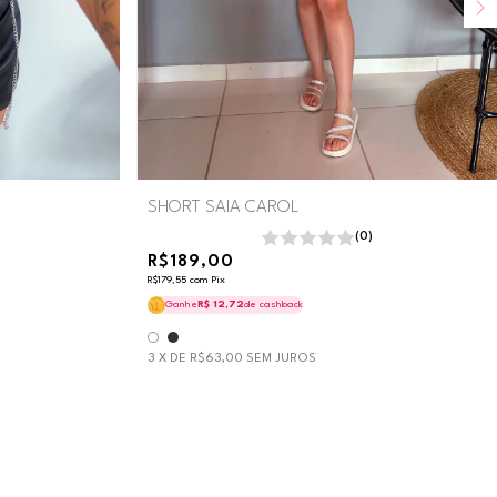
SHORT SAIA CAROL
(0)
R$189,00
R$179,55
com
Pix
Ganhe
R$ 12,72
de cashback
3
X DE
R$63,00
SEM JUROS