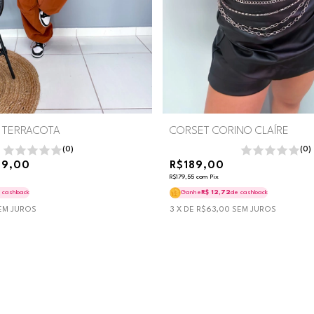
- TERRACOTA
CORSET CORINO CLAÍRE
(0)
(0)
79,00
R$189,00
R$179,55
com
Pix
 cashback
Ganhe
R$ 12,72
de cashback
EM JUROS
3
X DE
R$63,00
SEM JUROS