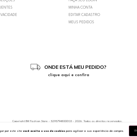
OLUÇÕES
FAÇA SEU LOGIN
UENTES
MINHA CONTA
IVACIDADE
EDITAR CADASTRO
MEUS PEDIDOS
ONDE ESTÁ MEU PEDIDO?
clique aqui e confira
Copyright BW Fashion Store - 52957948000133 - 2026. Todos os direitos reservados.
ar por este site
você aceita o uso de cookies
para agilizar a sua experiência de compra.
EN