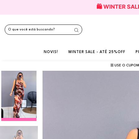
🛍️ WINTER SA
NOVIS!
WINTER SALE - ATÉ 25%OFF
P
||| USE O CUPOM
"USEBW"
E GA