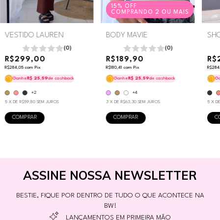
15% OFF
COMPRANDO 2 OU MAIS
SHO
BODY MAVIE
VESTIDO LAUREN
(0)
(0)
R$
R$189,90
R$299,00
R$284
R$180,41
com
Pix
R$284,05
com
Pix
G
Ganhe
R$ 25,59
de cashback
Ganhe
R$ 25,59
de cashback
+4
+2
5
X D
3
X DE
R$63,30
SEM JUROS
5
X DE
R$59,80
SEM JUROS
C
COMPRAR
COMPRAR
ASSINE NOSSA NEWSLETTER
BESTIE, FIQUE POR DENTRO DE TUDO O QUE ACONTECE NA
BW!
LANÇAMENTOS EM PRIMEIRA MÃO