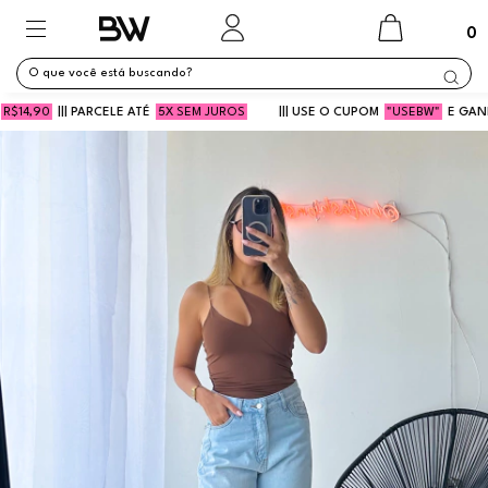
0
,90
||| PARCELE ATÉ
5X SEM JUROS
||| USE O CUPOM
"USEBW"
E GANHE 5% 