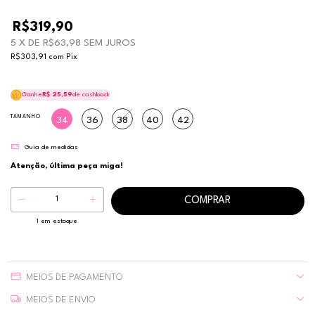
R$319,90
5
X DE
R$63,98
SEM JUROS
R$303,91
com
Pix
Ganhe
R$ 25,59
de cashback
TAMANHO
34
36
38
40
42
Guia de medidas
Atenção, última peça miga!
1
em estoque
MEIOS DE PAGAMENTO
MEIOS DE ENVIO